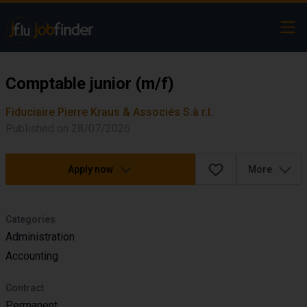
Ope
Comptable junior (m/f)
Fiduciaire Pierre Kraus & Associés S.à r.l.
Published on 28/07/2026
Apply now
More
Categories
Administration
Accounting
Contract
Permanent