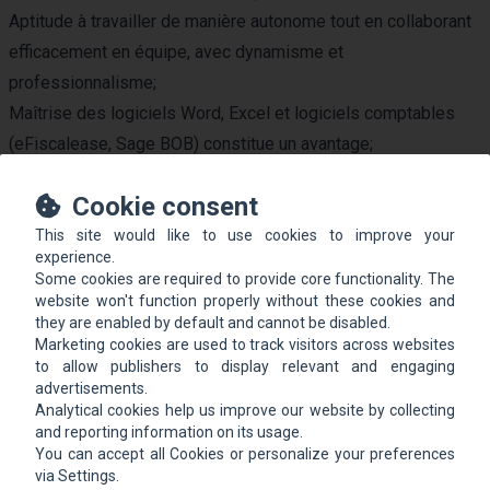
Aptitude à travailler de manière autonome tout en collaborant
efficacement en équipe, avec dynamisme et
professionnalisme;
Maîtrise des logiciels Word, Excel et logiciels comptables
(eFiscalease, Sage BOB) constitue un avantage;
Maîtrise des langues luxembourgeoise et française
Cookie consent
indispensable, la connaissance de l'allemand ou du portugais
étant un atout.
This site would like to use cookies to improve your
experience.
Nous offrons:
Some cookies are required to provide core functionality. The
Un travail varié et enrichissant
website won't function properly without these cookies and
they are enabled by default and cannot be disabled.
Rémunération basée sur votre expérience et vos
Marketing cookies are used to track visitors across websites
compétences
to allow publishers to display relevant and engaging
Formation continue
advertisements.
Analytical cookies help us improve our website by collecting
Des perspectives d’évolution et une large autonomie de
and reporting information on its usage.
travail
You can accept all Cookies or personalize your preferences
via Settings.
Une ambiance de travail agréable au sein d’une équipe jeune