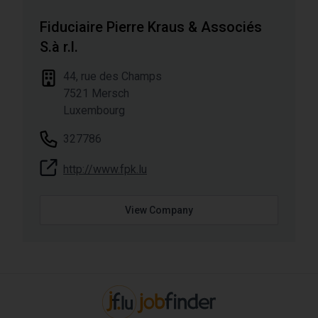
Fiduciaire Pierre Kraus & Associés
S.à r.l.
Address
44, rue des Champs
7521
Mersch
Luxembourg
Phone number
327786
http://www.fpk.lu
View Company