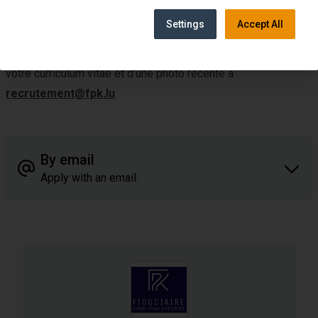
et dynamique
Settings
Accept All
Entrée immédiate ou à convenir
Veuillez envoyer votre lettre de motivation, accompagnée de
votre curriculum vitae et d’une photo récente à :
recrutement@fpk.lu
By email
Apply with an email.