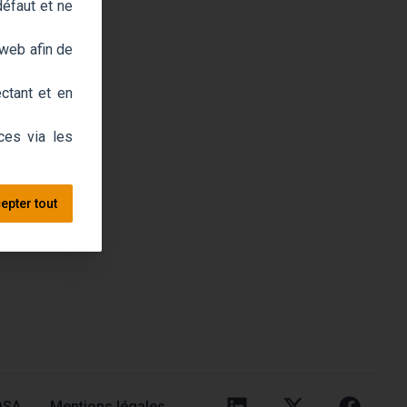
défaut et ne
 web afin de
ctant et en
ces via les
epter tout
DSA
Mentions légales